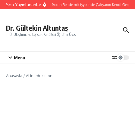
İçeriğe atla
Son Yayınlananlar
Acaba Sorun Bende mi? İşyerinde Çalışanın Kendi Gerçek
Dr. Gültekin Altuntaş
İ. Ü. Ulaştırma ve Lojistik Fakültesi Öğretim Üyesi
Menu
Anasayfa
/
AI in education