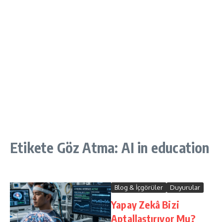
Etikete Göz Atma: AI in education
Blog & İçgörüler
Duyurular
Yapay Zekâ Bizi
Aptallaştırıyor Mu?